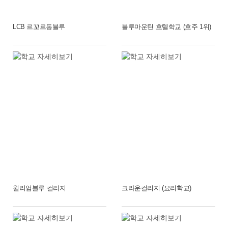
LCB 르꼬르동블루
블루마운틴 호텔학교 (호주 1위)
윌리엄블루 컬리지
크라운컬리지 (요리학교)