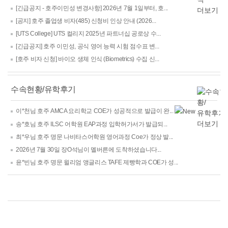
[긴급공지 - 호주이민성 변경사항] 2026년 7월 1일부터, 호...
[공지] 호주 졸업생 비자(485) 신청비 인상 안내 (2026...
[UTS College] UTS 컬리지 2025년 파트너십 공로상 수...
[긴급공지] 호주 이민성, 공식 영어 능력 시험 점수표 변...
[호주 비자 신청] 바이오 생체 인식 (Biometrics) 수집 신...
수속현황/유학후기
이*천님 호주 AMCA 요리학교 COE가 성공적으로 발급이 완...
송*호님 호주 ILSC 어학원 EAP과정 입학허가서가 발급되...
최*우님 호주 명문 나비타스어학원 영어과정 Coe가 정상 발...
2026년 7월 30일 장O석님이 멜버른에 도착하셨습니다...
윤*빈님 호주 명문 윌리엄 앵글리스 TAFE 제빵학과 COE가 성...