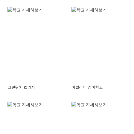
그린위치 컬리지
어빌리티 영어학교
전공별
테마유학
요리, 항공, 아트 & 디자인, 간호, 호텔 및 관광경영 외
전공별 유학정보