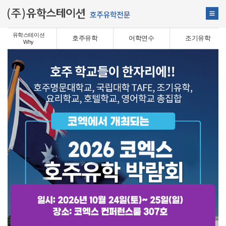
유학스테이션
호주유학
어학연수
조기유학
Why
대학/컬리지
대학교/대학원
테마유학
세미나
커뮤니티