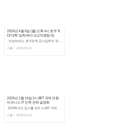
2026년 4월 6일 (월) 오후 4시 호주 'K
OI 대학​' 입학세미나(교직원참석]
안녕하세요, 호주유학 공식입학처 '유학스테이션' 강남지사입니다.다가오는 2026년&...
서울
2026-03-12
2026년 2월 14일 2시 IIBT 국제 전형
비즈니스·IT 진학 전략 설명회
2026학년도 입시를 앞두고,IIBT 국제전형 구조부터 그리피스대학교 비즈니스·IT 계열 진학 루트까지 한 번에 정리...
서울
2026-01-19